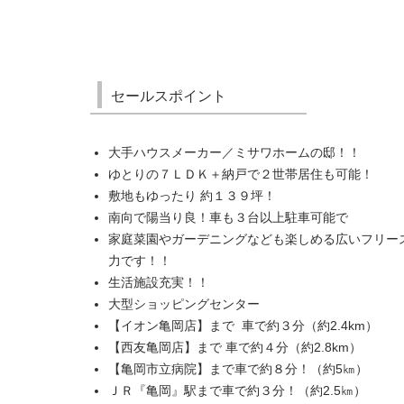
セールスポイント
大手ハウスメーカー／ミサワホームの邸！！
ゆとりの７ＬＤＫ＋納戸で２世帯居住も可能！
敷地もゆったり 約１３９坪！
南向で陽当り良！車も３台以上駐車可能で
家庭菜園やガーデニングなども楽しめる広いフリー
力です！！
生活施設充実！！
大型ショッピングセンター
【イオン亀岡店】まで 車で約３分（約2.4km）
【西友亀岡店】まで 車で約４分（約2.8km）
【亀岡市立病院】まで車で約８分！（約5㎞）
ＪＲ『亀岡』駅まで車で約３分！（約2.5㎞）