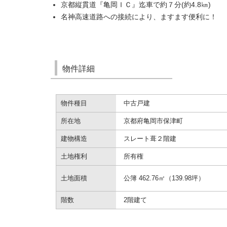
京都縦貫道『亀岡ＩＣ』迄車で約７分(約4.8㎞)
名神高速道路への接続により、ますます便利に！
物件詳細
物件種目
中古戸建
所在地
京都府亀岡市保津町
建物構造
スレート葺２階建
土地権利
所有権
土地面積
公簿 462.76㎡（139.98坪）
階数
2階建て