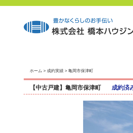
ホーム
>
成約実績
> 亀岡市保津町
【中古戸建】亀岡市保津町
成約済