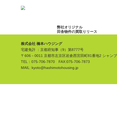
弊社オリジナル
田舎物件の買取りリース
株式会社 橋本ハウジング
宅建免許 ：京都府知事（9）第8777号
〒606－0011 京都市左京区岩倉西宮田町81番地2 シャン
TEL：075-706-7870 FAX:075-706-7873
MAIL: kyoto@hashimotohousing.jp