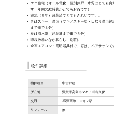
エコ住宅（オール電化・個別井戸・水質はとても良
す・年間の維持費がとてもお得です）
築浅（６年）改装済でとてもきれいです。。
冬はスキー、
温泉（マキノスキー場・日帰り温泉施
まで車で３分）
夏は海水浴（琵琶湖まで車で５分）
環境抜群いなか暮らし、別荘に
全室エアコン・照明器具付で、窓は、ペアサッシで
物件詳細
物件種目
中古戸建
所在地
滋賀県高島市マキノ町寺久保
交通
JR湖西線 マキノ駅
リフォーム
無