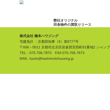
弊社オリジナル
田舎物件の買取りリース
株式会社 橋本ハウジング
宅建免許 ：京都府知事（9）第8777号
〒606－0011 京都市左京区岩倉西宮田町81番地2 シャン
TEL：075-706-7870 FAX:075-706-7873
MAIL: kyoto@hashimotohousing.jp