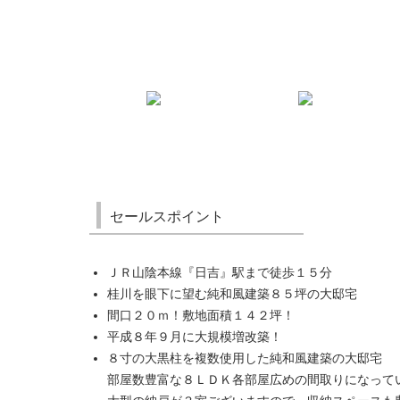
セールスポイント
ＪＲ山陰本線『日吉』駅まで徒歩１５分
桂川を眼下に望む純和風建築８５坪の大邸宅
間口２０ｍ！敷地面積１４２坪！
平成８年９月に大規模増改築！
８寸の大黒柱を複数使用した純和風建築の大邸宅
部屋数豊富な８ＬＤＫ各部屋広めの間取りになって