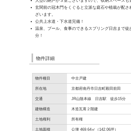
大型の納戸が３室ございますので、収納スペースも
玄関前の冠木門をくぐると立派な庭石や植栽が配さ
ざいます。
公共上水道・下水道完備！
温泉、プール、食事のできるスプリング日吉まで徒
分！
物件詳細
物件種目
中古戸建
所在地
京都府南丹市日吉町殿田前田
交通
JR山陰本線 日吉駅 徒歩15分
建物構造
木造瓦葺２階建
土地権利
所有権
土地面積
公簿 469.64㎡（142.06坪）