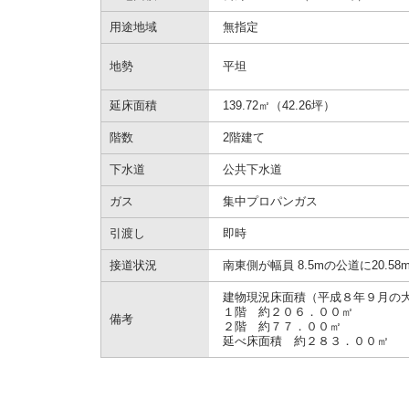
用途地域
無指定
地勢
平坦
延床面積
139.72㎡（42.26坪）
階数
2階建て
下水道
公共下水道
ガス
集中プロパンガス
引渡し
即時
接道状況
南東側が幅員 8.5mの公道に20.58
建物現況床面積（平成８年９月の
１階 約２０６．００㎡
備考
２階 約７７．００㎡
延べ床面積 約２８３．００㎡