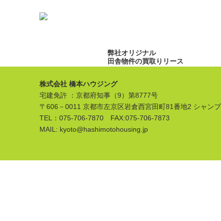
弊社オリジナル
田舎物件の買取りリース
株式会社 橋本ハウジング
宅建免許 ：京都府知事（9）第8777号
〒606－0011 京都市左京区岩倉西宮田町81番地2 シャン
TEL：075-706-7870 FAX:075-706-7873
MAIL: kyoto@hashimotohousing.jp