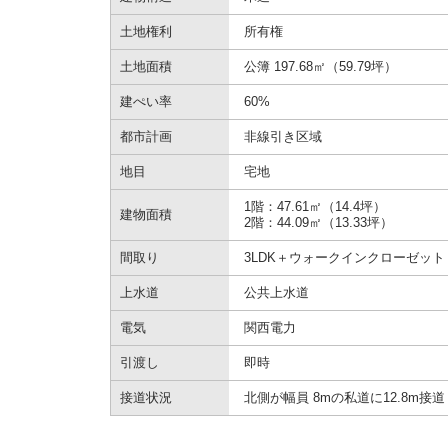
土地権利
所有権
土地面積
公簿 197.68㎡（59.79坪）
建ぺい率
60%
都市計画
非線引き区域
地目
宅地
1階：47.61㎡（14.4坪）
建物面積
2階：44.09㎡（13.33坪）
間取り
3LDK＋ウォークインクローゼット
上水道
公共上水道
電気
関西電力
引渡し
即時
接道状況
北側が幅員 8mの私道に12.8m接道